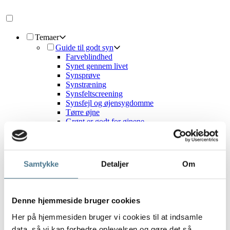
Temaer
Guide til godt syn
Farveblindhed
Synet gennem livet
Synsprøve
Synstræning
Synsfeltscreening
Synsfejl og øjensygdomme
Tørre øjne
Grønt er godt for øjnene
Kontaktlinser
Linsetyper
Væsker og tilbehør
Kontaktlinser og briller
Samtykke
Detaljer
Om
Kontaktlinser og makeup
Kontaktlinser og børn
Solbriller
Designersolbriller
Denne hjemmeside bruger cookies
Solbrillemode
Solbriller med styrke
Her på hjemmesiden bruger vi cookies til at indsamle
Solbriller og sport
data, så vi kan forbedre oplevelsen og gøre det så