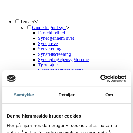
Temaer
Guide til godt syn
Farveblindhed
Synet gennem livet
Synsprøve
Synstræning
Synsfeltscreening
Synsfejl og øjensygdomme
Tørre øjne
Grønt er godt for øjnene
Kontaktlinser
Linsetyper
Væsker og tilbehør
Kontaktlinser og briller
Samtykke
Detaljer
Om
Kontaktlinser og makeup
Kontaktlinser og børn
Solbriller
Designersolbriller
Denne hjemmeside bruger cookies
Solbrillemode
Solbriller med styrke
Her på hjemmesiden bruger vi cookies til at indsamle
Solbriller og sport
data, så vi kan forbedre oplevelsen og gøre det så